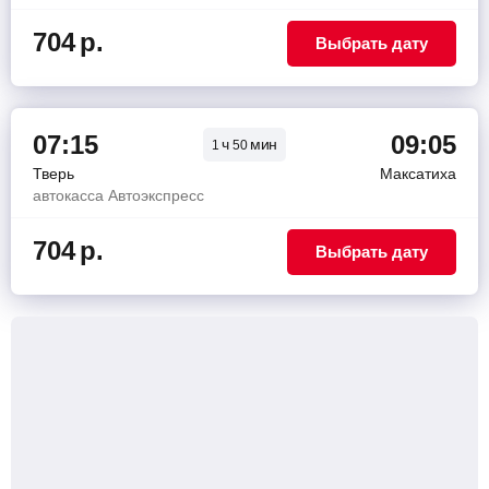
704
р.
Выбрать дату
07:15
09:05
ч
мин
1
50
Тверь
Максатиха
автокасса Автоэкспресс
704
р.
Выбрать дату