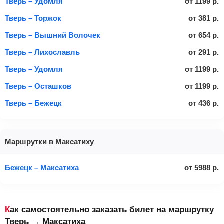
Тверь – Удомля
от
1199
р.
Тверь – Торжок
от
381
р.
Тверь – Вышний Волочек
от
654
р.
Тверь – Лихославль
от
291
р.
Тверь – Удомля
от
1199
р.
Тверь – Осташков
от
1199
р.
Тверь – Бежецк
от
436
р.
Маршрутки в Максатиху
Бежецк – Максатиха
от
5988
р.
Как самостоятельно заказать билет на маршрутку
Тверь → Максатиха