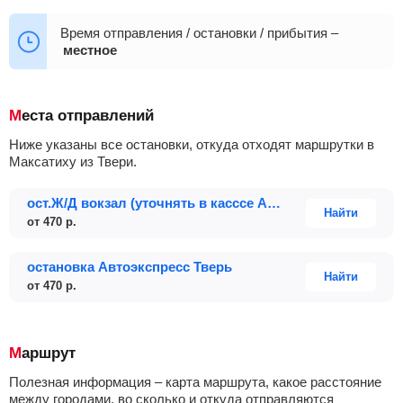
08:20
08:30
09:20
09:40
+19
06:40
06:50
07:15
07:30
07:40
Время отправления / остановки / прибытия –
местное
08:20
08:30
09:40
09:50
+18
Места отправлений
Ниже указаны все остановки, откуда отходят маршрутки в
Максатиху из Твери.
ост.Ж/Д вокзал (уточнять в касссе Автоэкспресс)
Найти
от
470
р.
остановка Автоэкспресс Тверь
Найти
от
470
р.
Маршрут
Полезная информация – карта маршрута, какое расстояние
между городами, во сколько и откуда отправляются