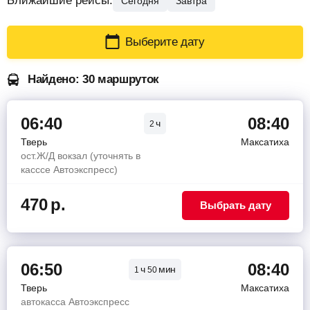
Ближайшие рейсы:
Сегодня
Завтра
Выберите дату
Найдено: 30 маршруток
06:40
08:40
ч
2
Тверь
Максатиха
ост.Ж/Д вокзал (уточнять в
касссе Автоэкспресс)
470
р.
Выбрать дату
06:50
08:40
ч
мин
1
50
Тверь
Максатиха
автокасса Автоэкспресс