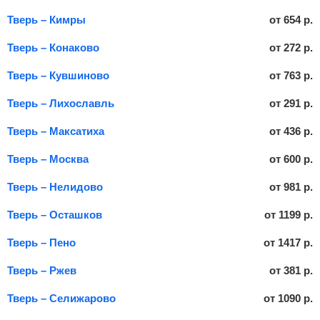
Тверь – Кимры
от
654
р.
Тверь – Конаково
от
272
р.
Тверь – Кувшиново
от
763
р.
Тверь – Лихославль
от
291
р.
Тверь – Максатиха
от
436
р.
Тверь – Москва
от
600
р.
Тверь – Нелидово
от
981
р.
Тверь – Осташков
от
1199
р.
Тверь – Пено
от
1417
р.
Тверь – Ржев
от
381
р.
Тверь – Селижарово
от
1090
р.