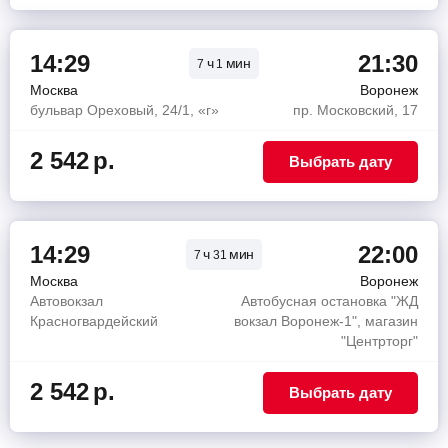
14:29
21:30
ч
мин
7
1
Москва
Воронеж
бульвар Ореховый, 24/1, «г»
пр. Московский, 17
2 542
р.
Выбрать дату
14:29
22:00
ч
мин
7
31
Москва
Воронеж
Автовокзал
Автобусная остановка "ЖД
Красногвардейский
вокзал Воронеж-1", магазин
"Центрторг"
2 542
р.
Выбрать дату