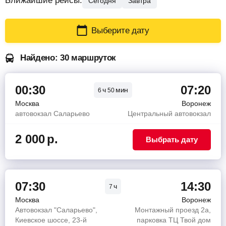
Ближайшие рейсы:
Сегодня
Завтра
Выберите дату
Найдено: 30 маршруток
00:30
07:20
ч
мин
6
50
Москва
Воронеж
автовокзал Саларьево
Центральный автовокзал
2 000
р.
Выбрать дату
07:30
14:30
ч
7
Москва
Воронеж
Автовокзал "Саларьево",
Монтажный проезд 2а,
Киевское шоссе, 23-й
парковка ТЦ Твой дом