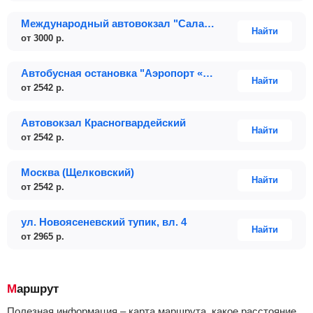
Международный автовокзал "Саларьево"
Найти
от
3000
р.
Автобусная остановка "Аэропорт «Домодедово» имени М. В. Ломоносова, 1"
Найти
от
2542
р.
Автовокзал Красногвардейский
Найти
от
2542
р.
Москва (Щелковский)
Найти
от
2542
р.
ул. Новоясеневский тупик, вл. 4
Найти
от
2965
р.
Маршрут
Полезная информация – карта маршрута, какое расстояние