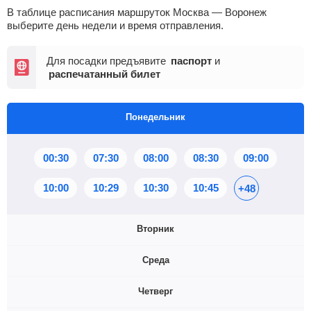
В таблице расписания маршруток Москва — Воронеж
выберите день недели и время отправления.
Для посадки предъявите
паспорт
и
распечатанный билет
Понедельник
00:30
07:30
08:00
08:30
09:00
10:00
10:29
10:30
10:45
+48
Вторник
Среда
00:30
07:30
08:00
08:30
09:00
Четверг
10:00
10:29
10:30
10:45
+46
00:30
07:30
08:00
08:30
09:00