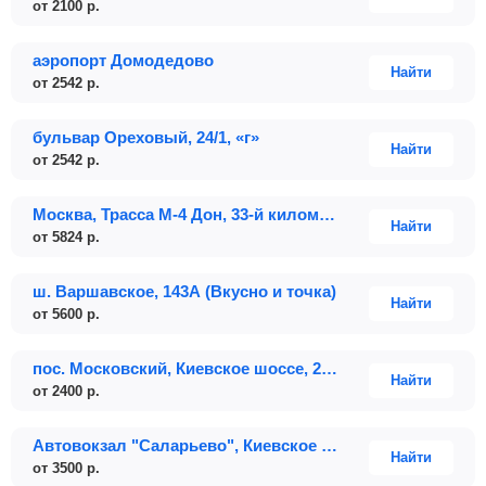
от
2100
р.
аэропорт Домодедово
Найти
от
2542
р.
бульвар Ореховый, 24/1, «г»
Найти
от
2542
р.
Москва, Трасса М-4 Дон, 33-й километр
Найти
от
5824
р.
ш. Варшавское, 143А (Вкусно и точка)
Найти
от
5600
р.
пос. Московский, Киевское шоссе, 23-й км, д. 1, стр. 1 метро «Саларьево»
Найти
от
2400
р.
Автовокзал "Саларьево", Киевское шоссе, 23-й километр, 1, стр. 1
Найти
от
3500
р.