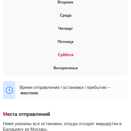
Вторник
Среда
Нет информации о расписании 😧
Четверг
Искать на этот день
Нет информации о расписании 😧
Пятница
Искать на этот день
Нет информации о расписании 😧
Суббота
Искать на этот день
Нет информации о расписании 😧
Воскресенье
Искать на этот день
07:15
Нет информации о расписании 😧
Время отправления / остановки / прибытия –
местное
Искать на этот день
Места отправлений
Ниже указаны все остановки, откуда отходят маршрутки в
Балашиху из Москвы.