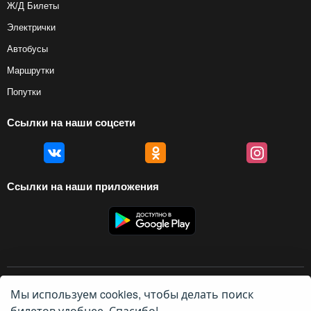
Ж/Д Билеты
Электрички
Автобусы
Маршрутки
Попутки
Ссылки на наши соцсети
Ссылки на наши приложения
© 2012 — 2026, Biletyplus, ООО «Инновэйтив Трэвел Текнолоджиз». Все
Мы используем cookies, чтобы делать поиск
права защищены. Покупка билетов на маршрутку осуществляется
пользователем самостоятельно на сайтах партнеров, BiletyPlus не несет
билетов удобнее. Спасибо!