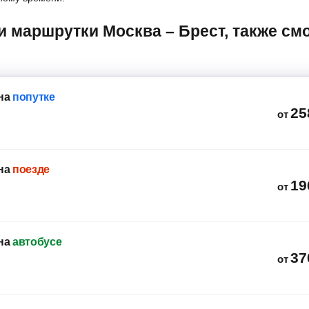
на
попутке
25
от
на
поезде
19
от
на
автобусе
37
от