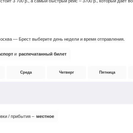
 стоит
3 700
р.
, а самый быстрый рейс –
3700
р.
, который дает в
осква — Брест выберите день недели и время отправления.
аспорт
и
распечатанный билет
Среда
Четверг
Пятница
вки / прибытия –
местное