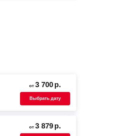
3 700
р.
от
Выбрать дату
3 879
р.
от