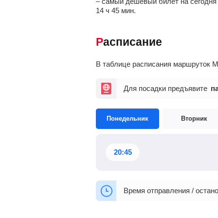
– самый дешевый билет на сегодня
14
ч
45
мин
.
Расписание
В таблице расписания маршруток М
Для посадки предъявите
п
Понедельник
Вторник
20:45
Время отправления / остано