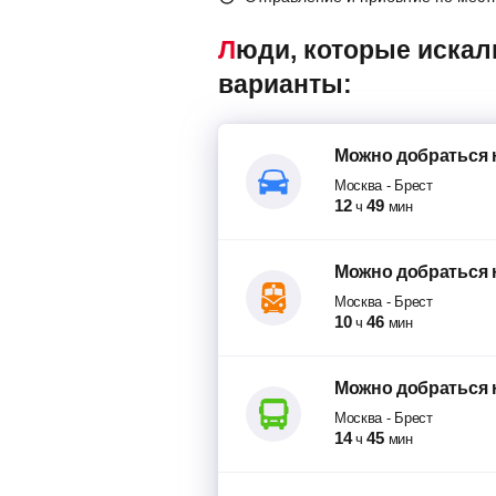
Люди, которые искали маршрутки Москва – Брест, также смотрели следующие
варианты:
Можно добраться
Москва
-
Брест
12
49
ч
мин
Можно добраться
Москва
-
Брест
10
46
ч
мин
Можно добраться
Москва
-
Брест
14
45
ч
мин