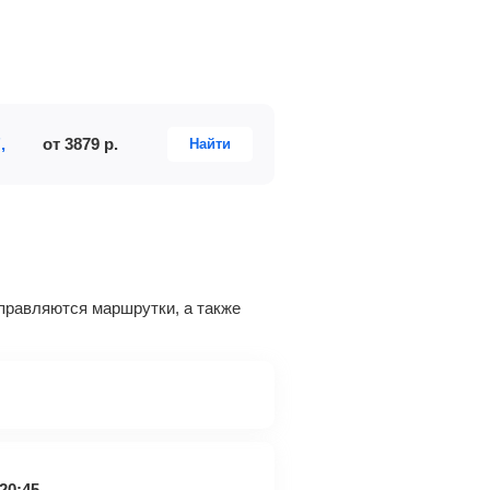
,
от
3879
р.
Найти
тправляются маршрутки, а также
20:45