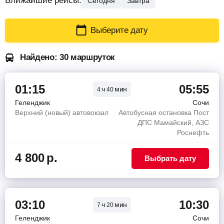
Ближайшие рейсы:
Сегодня
Завтра
Выберите дату
Найдено: 30 маршруток
01:15
05:55
ч
мин
4
40
Геленджик
Сочи
Верхний (новый) автовокзал
Автобусная остановка Пост
ДПС Мамайский, АЗС
Роснефть
4 800
р.
Выбрать дату
03:10
10:30
ч
мин
7
20
Геленджик
Сочи