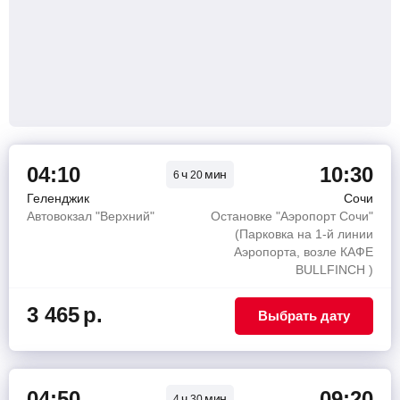
04:10
10:30
ч
мин
6
20
Геленджик
Сочи
Автовокзал "Верхний"
Остановке "Аэропорт Сочи"
(Парковка на 1-й линии
Аэропорта, возле КАФЕ
BULLFINCH )
3 465
р.
Выбрать дату
04:50
09:20
ч
мин
4
30