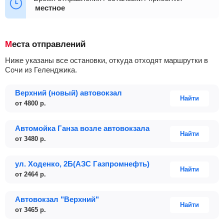
местное
03:20
04:10
04:30
04:50
+37
Места отправлений
Ниже указаны все остановки, откуда отходят маршрутки в
Сочи из Геленджика.
Верхний (новый) автовокзал
Найти
от
4800
р.
Автомойка Ганза возле автовокзала
Найти
от
3480
р.
ул. Ходенко, 2Б(АЗС Газпромнефть)
Найти
от
2464
р.
Автовокзал "Верхний"
Найти
от
3465
р.