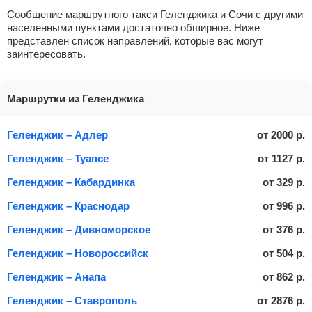
Сообщение маршрутного такси Геленджика и Сочи с другими
населенными пунктами достаточно обширное. Ниже
представлен список направлений, которые вас могут
заинтересовать.
Маршрутки из Геленджика
Геленджик – Адлер
от
2000
р.
Геленджик – Туапсе
от
1127
р.
Геленджик – Кабардинка
от
329
р.
Геленджик – Краснодар
от
996
р.
Геленджик – Дивноморское
от
376
р.
Геленджик – Новороссийск
от
504
р.
Геленджик – Анапа
от
862
р.
Геленджик – Ставрополь
от
2876
р.