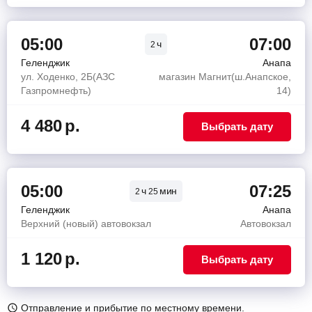
05:00
07:00
ч
2
Геленджик
Анапа
ул. Ходенко, 2Б(АЗС
магазин Магнит(ш.Анапское,
Газпромнефть)
14)
4 480
р.
Выбрать дату
05:00
07:25
ч
мин
2
25
Геленджик
Анапа
Верхний (новый) автовокзал
Автовокзал
1 120
р.
Выбрать дату
Отправление и прибытие по местному времени.