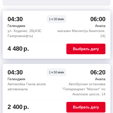
04:30
06:00
ч
мин
1
30
Геленджик
Анапа
ул. Ходенко, 2Б(АЗС
магазин Магнит(ш.Анапское,
Газпромнефть)
14)
4 480
р.
Выбрать дату
04:30
06:20
ч
мин
1
50
Геленджик
Анапа
Автомойка Ганза возле
Автобусная остановка
автовокзала
"Гипермаркет "Магнит" по
Анапское шоссе, 14
2 400
р.
Выбрать дату