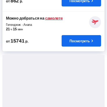
862
Посмотреть
от
р.
Можно добраться
на
самолете
Геленджик
-
Анапа
21
15
ч
мин
15741
Посмотреть
от
р.