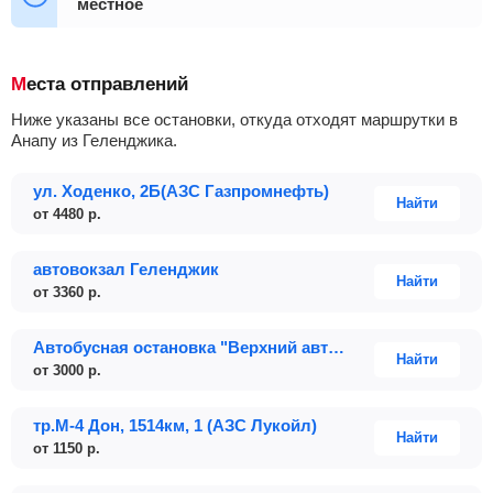
местное
02:10
03:15
03:30
03:50
+37
Места отправлений
Ниже указаны все остановки, откуда отходят маршрутки в
Анапу из Геленджика.
ул. Ходенко, 2Б(АЗС Газпромнефть)
Найти
от
4480
р.
автовокзал Геленджик
Найти
от
3360
р.
Автобусная остановка "Верхний автовокзал", напротив автовокзала
Найти
от
3000
р.
тр.М-4 Дон, 1514км, 1 (АЗС Лукойл)
Найти
от
1150
р.