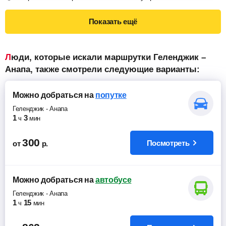
Показать ещё
Люди, которые искали маршрутки Геленджик –
Анапа, также смотрели следующие варианты:
Можно добраться
на
попутке
Геленджик
-
Анапа
1
3
ч
мин
300
Посмотреть
от
р.
Можно добраться
на
автобусе
Геленджик
-
Анапа
1
15
ч
мин