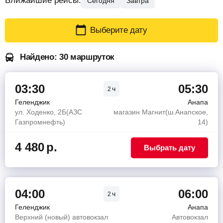
Ближайшие рейсы:
Сегодня
Завтра
Выберите дату
Найдено: 30 маршруток
03:30
05:30
ч
2
Геленджик
Анапа
ул. Ходенко, 2Б(АЗС
магазин Магнит(ш.Анапское,
Газпромнефть)
14)
4 480
р.
Выбрать дату
04:00
06:00
ч
2
Геленджик
Анапа
Верхний (новый) автовокзал
Автовокзал