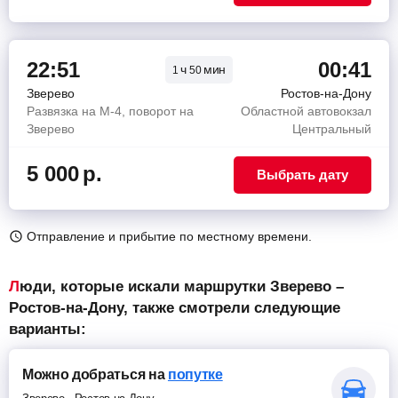
22:51
00:41
ч
мин
1
50
Зверево
Ростов-на-Дону
Развязка на М-4, поворот на
Областной автовокзал
Зверево
Центральный
5 000
р.
Выбрать дату
Отправление и прибытие по местному времени.
Люди, которые искали маршрутки Зверево –
Ростов-на-Дону, также смотрели следующие
варианты:
Можно добраться
на
попутке