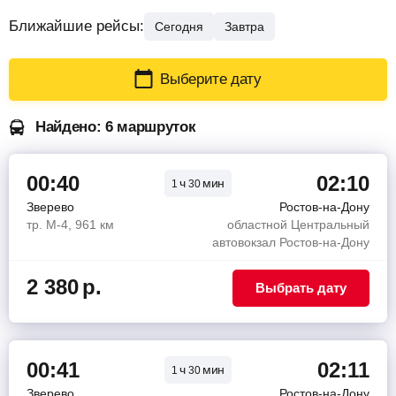
Ближайшие рейсы:
Сегодня
Завтра
Выберите дату
Найдено: 6 маршруток
00:40
02:10
ч
мин
1
30
Зверево
Ростов-на-Дону
тр. М-4, 961 км
областной Центральный
автовокзал Ростов-на-Дону
2 380
р.
Выбрать дату
00:41
02:11
ч
мин
1
30
Зверево
Ростов-на-Дону