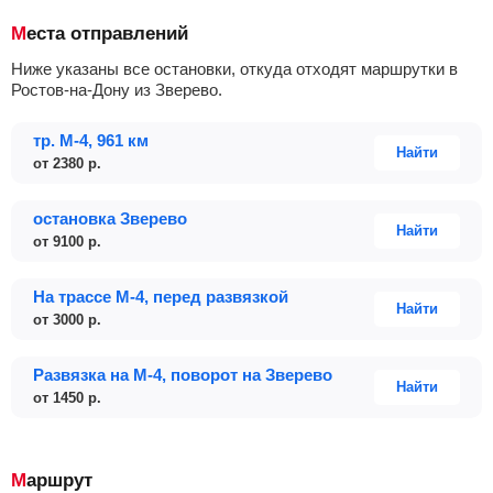
Места отправлений
Ниже указаны все остановки, откуда отходят маршрутки в
Ростов-на-Дону из Зверево.
тр. М-4, 961 км
Найти
от
2380
р.
остановка Зверево
Найти
от
9100
р.
На трассе М-4, перед развязкой
Найти
от
3000
р.
Развязка на М-4, поворот на Зверево
Найти
от
1450
р.
Маршрут