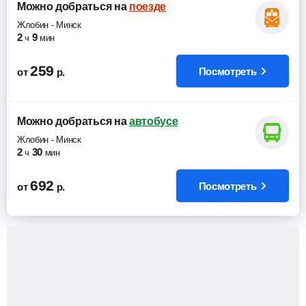
Можно добраться
на
поезде
Жлобин
-
Минск
2
9
ч
мин
259
Посмотреть
от
р.
Можно добраться
на
автобусе
Жлобин
-
Минск
2
30
ч
мин
692
Посмотреть
от
р.