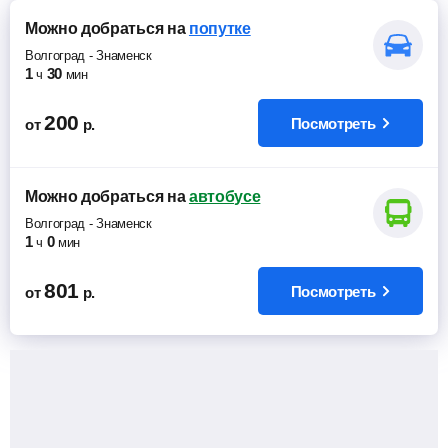
Можно добраться
на
попутке
Волгоград
-
Знаменск
1
30
ч
мин
200
Посмотреть
от
р.
Можно добраться
на
автобусе
Волгоград
-
Знаменск
1
0
ч
мин
801
Посмотреть
от
р.