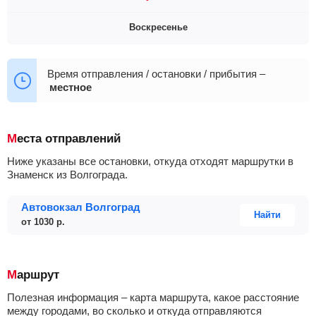
11:20
12:50
14:00
14:20
+4
05:30
08:00
08:25
09:40
10:30
Воскресенье
11:20
12:00
12:20
12:50
+8
05:30
08:00
08:25
09:40
10:30
11:20
12:20
12:50
14:00
+7
05:30
08:00
08:25
09:40
10:30
Время отправления / остановки / прибытия –
местное
11:20
12:20
14:00
14:20
+5
Места отправлений
Ниже указаны все остановки, откуда отходят маршрутки в
Знаменск из Волгограда.
Автовокзал Волгоград
Найти
от
1030
р.
Маршрут
Полезная информация – карта маршрута, какое расстояние
между городами, во сколько и откуда отправляются