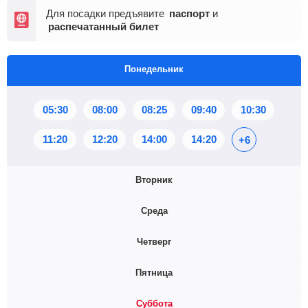
Для посадки предъявите
паспорт
и
распечатанный билет
Понедельник
05:30
08:00
08:25
09:40
10:30
11:20
12:20
14:00
14:20
+6
Вторник
Среда
05:30
08:00
08:25
09:40
10:30
Четверг
11:20
12:20
12:50
14:00
+6
05:30
08:00
08:25
09:40
10:30
Пятница
11:20
12:00
12:20
12:50
+8
05:30
08:00
08:25
09:40
10:30
Суббота