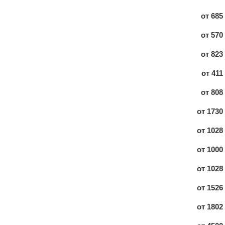
от
685
от
570
от
823
от
411
от
808
от
1730
от
1028
от
1000
от
1028
от
1526
от
1802