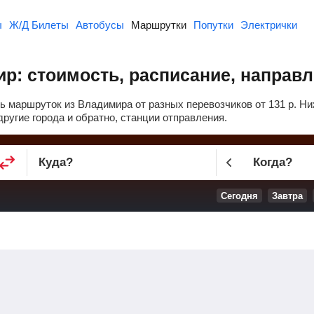
ы
Ж/Д Билеты
Автобусы
Маршрутки
Попутки
Электрички
р: стоимость, расписание, направ
ь маршруток из Владимира от разных перевозчиков от
131
р
. Н
ругие города и обратно, станции отправления.
Куда
?
Когда?
Сегодня
Завтра