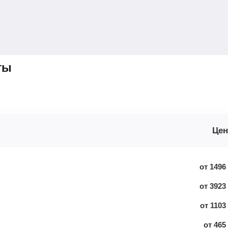
ты
Цен
от
1496
от
3923
от
1103
от
465