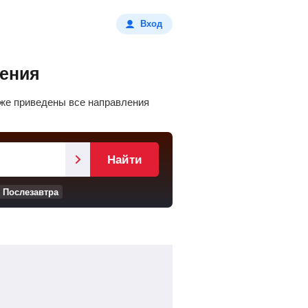
Вход
ления
иже приведены все направления
Найти
Послезавтра