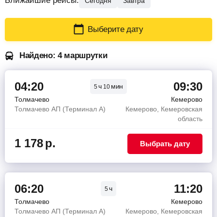
Ближайшие рейсы:
Сегодня
Завтра
Выберите дату
Найдено: 4 маршрутки
04:20
09:30
ч
мин
5
10
Толмачево
Кемерово
Толмачево АП (Терминал A)
Кемерово, Кемеровская
область
1 178
р.
Выбрать дату
06:20
11:20
ч
5
Толмачево
Кемерово
Толмачево АП (Терминал A)
Кемерово, Кемеровская