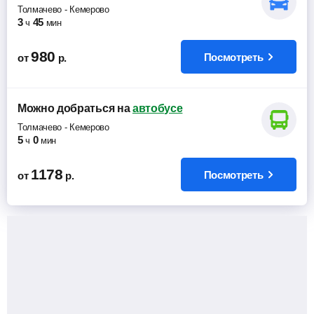
Толмачево
-
Кемерово
3
45
ч
мин
980
Посмотреть
от
р.
Можно добраться
на
автобусе
Толмачево
-
Кемерово
5
0
ч
мин
1178
Посмотреть
от
р.