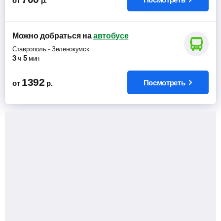
от
р.
Можно добраться
на
автобусе
Ставрополь
-
Зеленокумск
3
5
ч
мин
1392
Посмотреть
от
р.