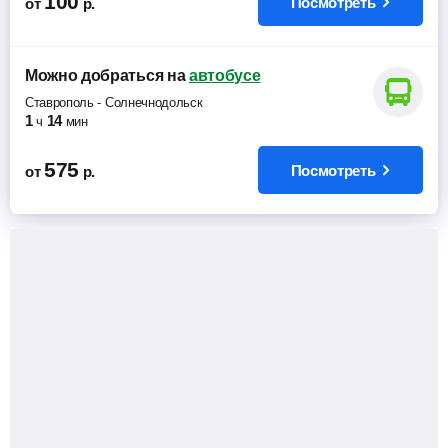
100
Посмотреть
от
р.
Можно добраться
на
автобусе
Ставрополь
-
Солнечнодольск
1
14
ч
мин
575
Посмотреть
от
р.