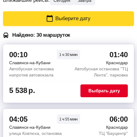
Ближайшие рейсы:
Сегодня
Завтра
Выберите дату
Найдено: 30 маршруток
00:10
01:40
ч
мин
1
30
Славянск-на-Кубани
Краснодар
Автобусная остановка
Автобусная остановка "ТЦ
напротив автовокзала
Лента", парковка
5 538
р.
Выбрать дату
04:05
06:00
ч
мин
1
55
Славянск-на-Кубани
Краснодар
улица Ковтюха, остановка
ТЦ "Бауцентр"