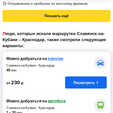
Отправление и прибытие по местному времени.
Показать ещё
Люди, которые искали маршрутки Славянск-на-
Кубани – Краснодар, также смотрели следующие
варианты:
Можно добраться
на
попутке
Славянск-на-Кубани
-
Краснодар
45
мин
230
Посмотреть
от
р.
Можно добраться
на
автобусе
Славянск-на-Кубани
-
Краснодар
1
10
ч
мин