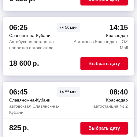
06:25
14:15
ч
мин
7
50
Славянск-на-Кубани
Краснодар
Автобусная остановка
Автокасса Краснодар – OZ
напротив автовокзала
Mall
18 600
р.
Выбрать дату
06:45
08:40
ч
мин
1
55
Славянск-на-Кубани
Краснодар
автовокзал Славянск-на-
автостанция № 2
Кубани
825
р.
Выбрать дату