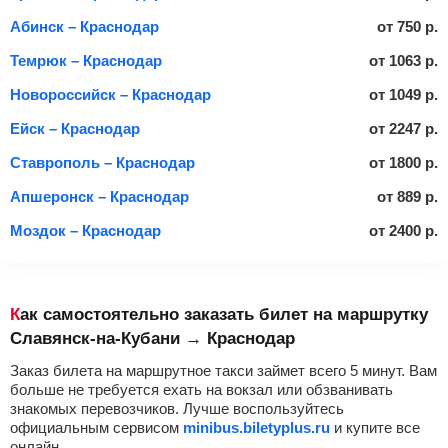
Абинск – Краснодар
от
750
р.
Темрюк – Краснодар
от
1063
р.
Новороссийск – Краснодар
от
1049
р.
Ейск – Краснодар
от
2247
р.
Ставрополь – Краснодар
от
1800
р.
Апшеронск – Краснодар
от
889
р.
Моздок – Краснодар
от
2400
р.
Как самостоятельно заказать билет на маршрутку
Славянск-на-Кубани → Краснодар
Заказ билета на маршрутное такси займет всего 5 минут. Вам
больше не требуется ехать на вокзал или обзванивать
знакомых перевозчиков. Лучше воспользуйтесь
официальным сервисом
minibus.biletyplus.ru
и купите все
онлайн.