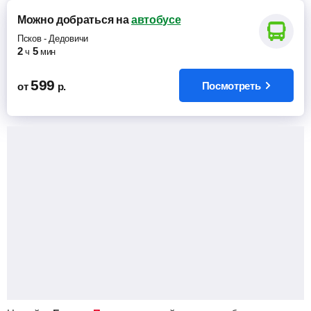
Можно добраться
на
автобусе
Псков
-
Дедовичи
2
5
ч
мин
599
Посмотреть
от
р.