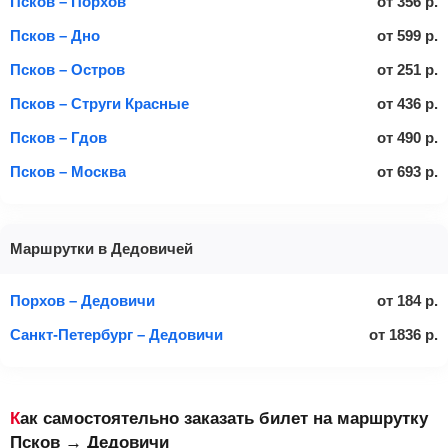
Псков – Порхов
от
356
р.
Псков – Дно
от
599
р.
Псков – Остров
от
251
р.
Псков – Струги Красные
от
436
р.
Псков – Гдов
от
490
р.
Псков – Москва
от
693
р.
Маршрутки в Дедовичей
Порхов – Дедовичи
от
184
р.
Санкт-Петербург – Дедовичи
от
1836
р.
Как самостоятельно заказать билет на маршрутку
Псков → Дедовичи