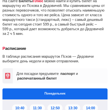
На сайте
Билеты
Плюс
можно найти и купить билет на
маршрутку из Пскова в Дедовичей. Мы сравниваем цены от
разных перевозчиков, что позволяет отыскать наименьшую
стоимость одного и того же рейса. Цена зависит от класса
маршрутного такси (стандартный, люкс) – самый дешевый
билет на сегодня стоит
599
р.
, а самый быстрый рейс –
599
р.
, который дает возможность добраться до Дедовичей
за 2
ч
5
мин
.
Расписание
В таблице расписания маршруток Псков — Дедовичи
выберите день недели и время отправления.
Для посадки предъявите
паспорт
и
распечатанный билет
Понедельник
10:40
11:30
12:50
13:30
14:00