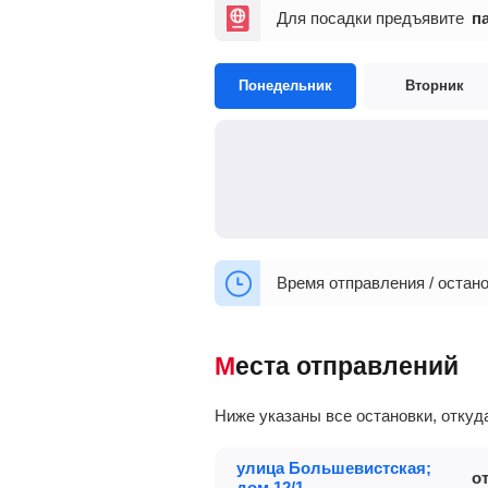
Для посадки предъявите
п
Понедельник
Вторник
Время отправления / остано
Места отправлений
Ниже указаны все остановки, отку
улица Большевистская;
о
дом 12/1