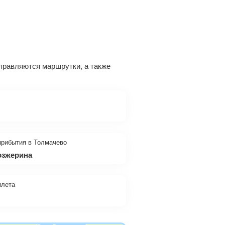
тправляются маршрутки, а также
прибытия в Толмачево
Мозжерина
илета