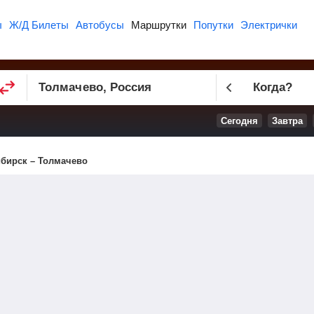
ы
Ж/Д Билеты
Автобусы
Маршрутки
Попутки
Электрички
Когда?
Сегодня
Завтра
бирск – Толмачево