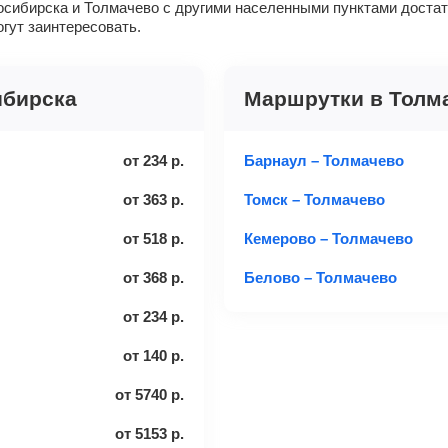
сибирска и Толмачево с другими населенными пунктами доста
огут заинтересовать.
ибирска
Маршрутки в Толм
от
234
р.
Барнаул – Толмачево
от
363
р.
Томск – Толмачево
от
518
р.
Кемерово – Толмачево
от
368
р.
Белово – Толмачево
от
234
р.
от
140
р.
от
5740
р.
от
5153
р.