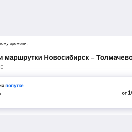
ному времени.
:
на
попутке
1
от
о