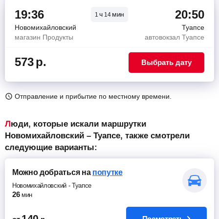
19:36
20:50
ч
мин
1
14
Новомихайловский
Туапсе
магазин Продукты
автовокзал Туапсе
573
р.
Выбрать дату
Отправление и прибытие по местному времени.
Люди, которые искали маршрутки
Новомихайловский – Туапсе, также смотрели
следующие варианты:
Можно добраться
на
попутке
Новомихайловский
-
Туапсе
26
мин
140
Посмотреть