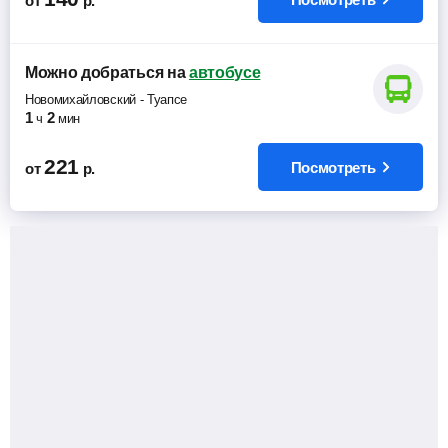
от
р.
Можно добраться
на
автобусе
Новомихайловский
-
Туапсе
1
2
ч
мин
221
Посмотреть
от
р.