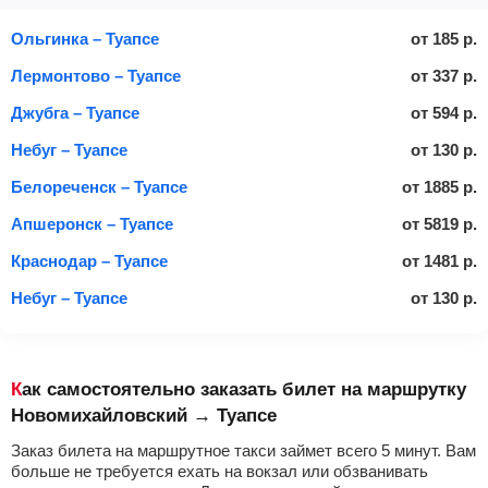
Ольгинка – Туапсе
от
185
р.
Лермонтово – Туапсе
от
337
р.
Джубга – Туапсе
от
594
р.
Небуг – Туапсе
от
130
р.
Белореченск – Туапсе
от
1885
р.
Апшеронск – Туапсе
от
5819
р.
Краснодар – Туапсе
от
1481
р.
Небуг – Туапсе
от
130
р.
Как самостоятельно заказать билет на маршрутку
Новомихайловский → Туапсе
Заказ билета на маршрутное такси займет всего 5 минут. Вам
больше не требуется ехать на вокзал или обзванивать