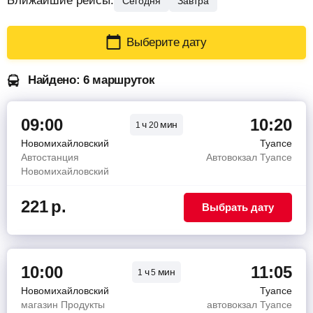
Ближайшие рейсы:
Сегодня
Завтра
Выберите дату
Найдено: 6 маршруток
09:00
10:20
ч
мин
1
20
Новомихайловский
Туапсе
Автостанция
Автовокзал Туапсе
Новомихайловский
221
р.
Выбрать дату
10:00
11:05
ч
мин
1
5
Новомихайловский
Туапсе
магазин Продукты
автовокзал Туапсе