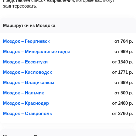
представлен список направлений, которые вас могут
заинтересовать.
Маршрутки из Моздока
Моздок – Георгиевск
от
704
р.
Моздок – Минеральные воды
от
999
р.
Моздок – Ессентуки
от
1549
р.
Моздок – Кисловодск
от
1771
р.
Моздок – Владикавказ
от
899
р.
Моздок – Нальчик
от
500
р.
Моздок – Краснодар
от
2400
р.
Моздок – Ставрополь
от
2760
р.