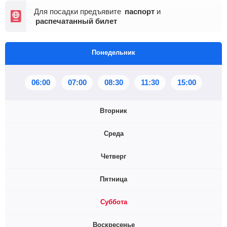
Для посадки предъявите
паспорт
и
распечатанный билет
Понедельник
06:00
07:00
08:30
11:30
15:00
Вторник
Среда
06:00
07:00
08:30
11:30
15:00
Четверг
21:00
06:00
07:00
08:30
11:30
15:00
Пятница
06:00
07:00
08:30
11:30
15:00
Суббота
21:00
06:00
07:00
08:30
11:30
12:00
Воскресенье