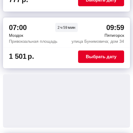
07:00
09:59
ч
мин
2
59
Моздок
Пятигорск
Привокзальная площадь
улица Бунимовича; дом 34
1 501
р.
Выбрать дату