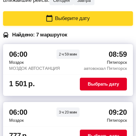
Ближайшие рейсы:
Сегодня
Завтра
Выберите дату
Найдено: 7 маршруток
06:00
08:59
ч
мин
2
59
Моздок
Пятигорск
МОЗДОК АВТОСТАНЦИЯ
автовокзал Пятигорск
1 501
р.
Выбрать дату
06:00
09:20
ч
мин
3
20
Моздок
Пятигорск
777
р.
Выбрать дату