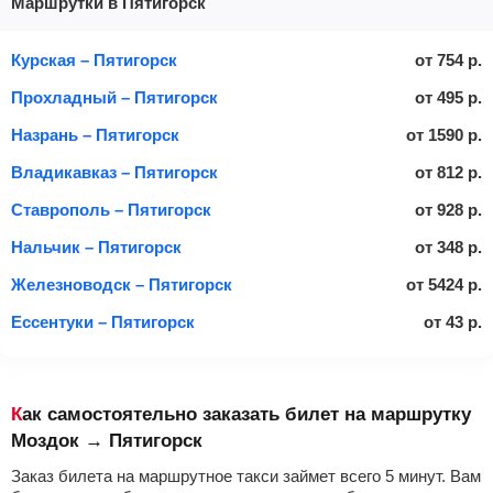
Маршрутки в Пятигорск
Курская – Пятигорск
от
754
р.
Прохладный – Пятигорск
от
495
р.
Назрань – Пятигорск
от
1590
р.
Владикавказ – Пятигорск
от
812
р.
Ставрополь – Пятигорск
от
928
р.
Нальчик – Пятигорск
от
348
р.
Железноводск – Пятигорск
от
5424
р.
Ессентуки – Пятигорск
от
43
р.
Как самостоятельно заказать билет на маршрутку
Моздок → Пятигорск
Заказ билета на маршрутное такси займет всего 5 минут. Вам