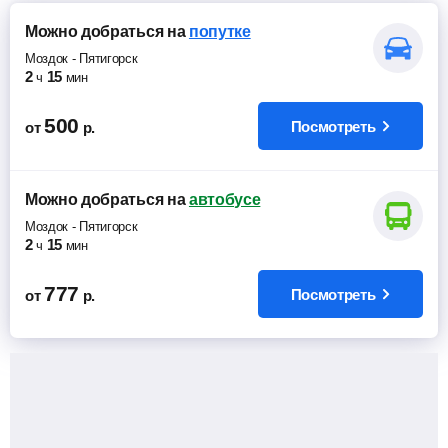
Можно добраться
на
попутке
Моздок
-
Пятигорск
2
15
ч
мин
500
Посмотреть
от
р.
Можно добраться
на
автобусе
Моздок
-
Пятигорск
2
15
ч
мин
777
Посмотреть
от
р.