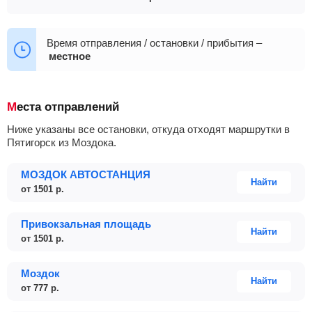
15:00
06:00
07:00
08:30
11:30
15:00
06:00
07:00
08:30
11:30
15:00
Время отправления / остановки / прибытия –
местное
21:00
Места отправлений
Ниже указаны все остановки, откуда отходят маршрутки в
Пятигорск из Моздока.
МОЗДОК АВТОСТАНЦИЯ
Найти
от
1501
р.
Привокзальная площадь
Найти
от
1501
р.
Моздок
Найти
от
777
р.