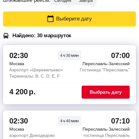
Ближайшие рейсы:
Сегодня
Завтра
Выберите дату
Найдено: 30 маршруток
02:30
07:00
ч
мин
4
30
Москва
Переславль-Залесский
Аэропорт «Шереметьево»
Гостиница "Переславль"
Терминалы: B, C, D, E, F
4 200
р.
Выбрать дату
02:30
07:10
ч
мин
4
40
Москва
Переславль-Залесский
аэропорт Домодедово
гостиница Переславль