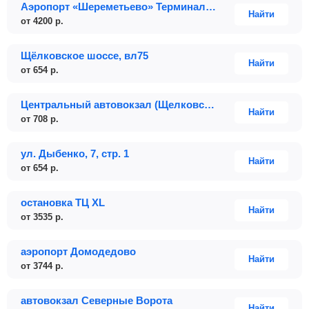
Аэропорт «Шереметьево» Терминалы: B, C, D, E, F
Найти
от
4200
р.
Щёлковское шоссе, вл75
Найти
от
654
р.
Центральный автовокзал (Щелковский)
Найти
от
708
р.
ул. Дыбенко, 7, стр. 1
Найти
от
654
р.
остановка ТЦ XL
Найти
от
3535
р.
аэропорт Домодедово
Найти
от
3744
р.
автовокзал Северные Ворота
Найти