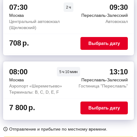
07:30
09:30
ч
2
Москва
Переславль-Залесский
Центральный автовокзал
Автовокзал
(Щелковский)
708
р.
Выбрать дату
08:00
13:10
ч
мин
5
10
Москва
Переславль-Залесский
Аэропорт «Шереметьево»
Гостиница "Переславль"
Терминалы: B, C, D, E, F
7 800
р.
Выбрать дату
Отправление и прибытие по местному времени.