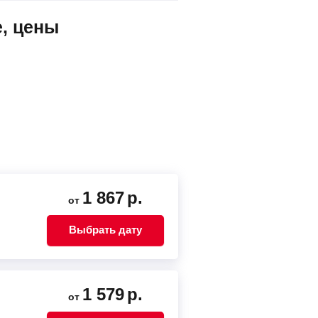
е, цены
1 867
р.
от
Выбрать дату
1 579
р.
от