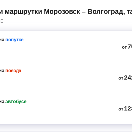
:
на
попутке
7
от
на
поезде
24
от
на
автобусе
12
от