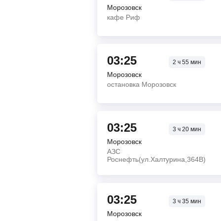
Морозовск
кафе Риф
03:25
2
ч
55
мин
Морозовск
остановка Морозовск
03:25
3
ч
20
мин
Морозовск
АЗС
Роснефть(ул.Халтурина,364В)
03:25
3
ч
35
мин
Морозовск