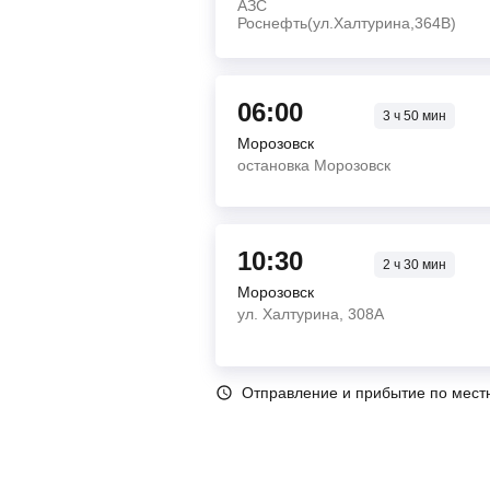
АЗС
Роснефть(ул.Халтурина,364В)
06:00
3
ч
50
мин
Морозовск
остановка Морозовск
10:30
2
ч
30
мин
Морозовск
ул. Халтурина, 308А
Отправление и прибытие по мест