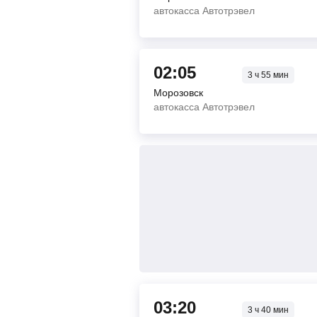
автокасса Автотрэвел
02:05
3
ч
55
мин
Морозовск
автокасса Автотрэвел
03:20
3
ч
40
мин