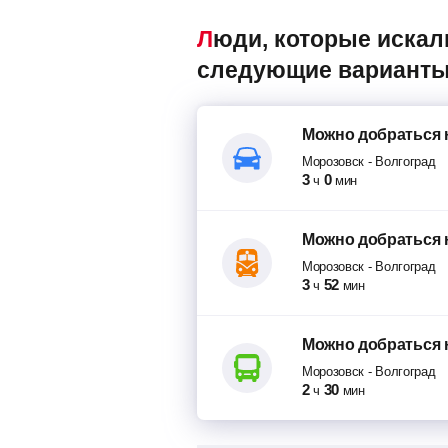
Люди, которые искали маршрутки Морозовск – Волгоград, также смотрели
следующие варианты
Можно добраться
Морозовск
-
Волгоград
3
0
ч
мин
Можно добраться
Морозовск
-
Волгоград
3
52
ч
мин
Можно добраться
Морозовск
-
Волгоград
2
30
ч
мин