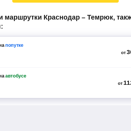
:
на
попутке
3
от
на
автобусе
11
от