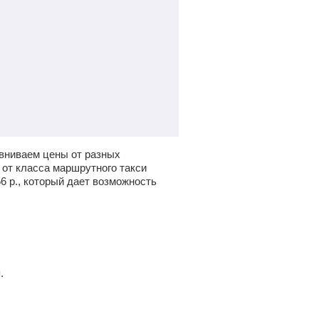
авниваем цены от разных
 от класса маршрутного такси
56
р.
, который дает возможность
.