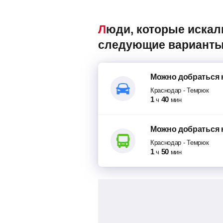
Люди, которые искали маршрутки Краснодар – Темрюк, также смотрели
следующие варианты
Можно добраться
Краснодар
-
Темрюк
1
40
ч
мин
Можно добраться
Краснодар
-
Темрюк
1
50
ч
мин