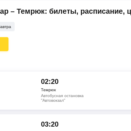
р – Темрюк: билеты, расписание, 
Завтра
02:20
Темрюк
Автобусная остановка
"Автовокзал"
03:20