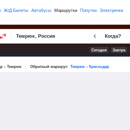
ы
Ж/Д Билеты
Автобусы
Маршрутки
Попутки
Электрички
Когда?
Сегодня
Завтра
р – Темрюк
Обратный маршрут:
Темрюк – Краснодар