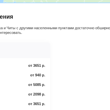
ления
а и Читы с другими населенными пунктами достаточно обширно
интересовать.
от
3651
р.
от
940
р.
от
5085
р.
от
2098
р.
от
3651
р.