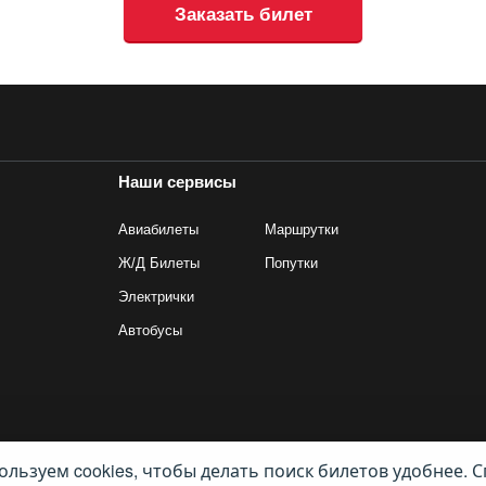
Заказать билет
Наши сервисы
Авиабилеты
Маршрутки
Ж/Д Билеты
Попутки
Электрички
Автобусы
льзуем cookies, чтобы делать поиск билетов удобнее. С
ив Трэвел Текнолоджиз». Все права защищены. Покупка билетов на маршрутк