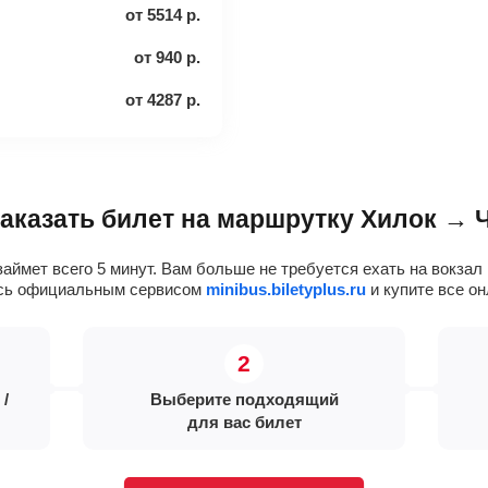
от
5514
р.
от
940
р.
от
4287
р.
заказать билет на маршрутку Хилок → 
займет всего 5 минут. Вам больше не требуется ехать на вокза
есь официальным сервисом
minibus.biletyplus.ru
и купите все он
 /
Выберите подходящий
для вас билет