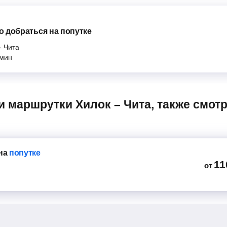
 добраться на попутке
-
Чита
мин
на
попутке
11
от