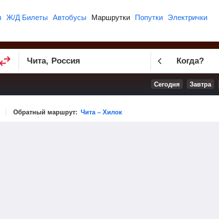
ы
Ж/Д Билеты
Автобусы
Маршрутки
Попутки
Электрички
Когда?
Сегодня
Завтра
Обратный маршрут:
Чита – Хилок