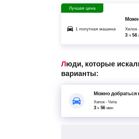
Лучшая цена
Можно
1 попутная машина
Хилок
3
56
ч
Люди, которые искали маршрутки Хилок – Чита, также смотрели следующие
варианты:
Можно добраться
Хилок
-
Чита
3
56
ч
мин