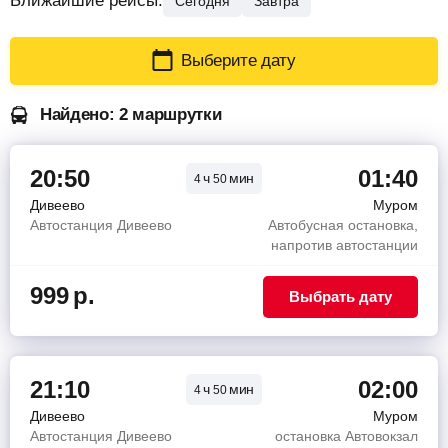
Ближайшие рейсы:
Сегодня
Завтра
Выберите дату
Найдено: 2 маршрутки
20:50
01:40
ч
мин
4
50
Дивеево
Муром
Автостанция Дивеево
Автобусная остановка,
напротив автостанции
999
р.
Выбрать дату
21:10
02:00
ч
мин
4
50
Дивеево
Муром
Автостанция Дивеево
остановка Автовокзал