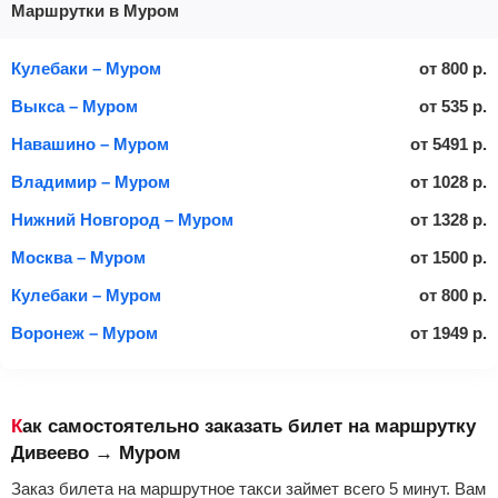
Маршрутки в Муром
Кулебаки – Муром
от
800
р.
Выкса – Муром
от
535
р.
Навашино – Муром
от
5491
р.
Владимир – Муром
от
1028
р.
Нижний Новгород – Муром
от
1328
р.
Москва – Муром
от
1500
р.
Кулебаки – Муром
от
800
р.
Воронеж – Муром
от
1949
р.
Как самостоятельно заказать билет на маршрутку
Дивеево → Муром
Заказ билета на маршрутное такси займет всего 5 минут. Вам