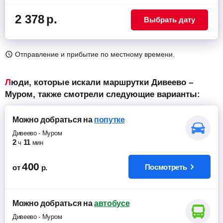
2 378
р.
Выбрать дату
Отправление и прибытие по местному времени.
Люди, которые искали маршрутки Дивеево –
Муром, также смотрели следующие варианты:
Можно добраться
на
попутке
Дивеево
-
Муром
2
11
ч
мин
400
Посмотреть
от
р.
Можно добраться
на
автобусе
Дивеево
-
Муром