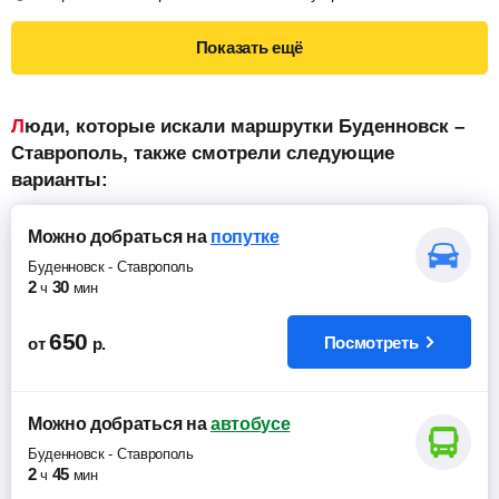
Показать ещё
Люди, которые искали маршрутки Буденновск –
Ставрополь, также смотрели следующие
варианты:
Можно добраться
на
попутке
Буденновск
-
Ставрополь
2
30
ч
мин
650
Посмотреть
от
р.
Можно добраться
на
автобусе
Буденновск
-
Ставрополь
2
45
ч
мин