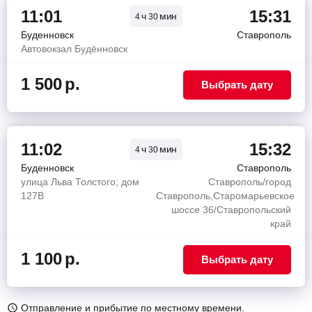
11:01
15:31
ч
мин
4
30
Буденновск
Ставрополь
Автовокзал Будённовск
1 500
р.
Выбрать дату
11:02
15:32
ч
мин
4
30
Буденновск
Ставрополь
улица Льва Толстого; дом
Ставрополь/город
127В
Ставрополь,Старомарьевское
шоссе 36/Ставропольский
край
1 100
р.
Выбрать дату
Отправление и прибытие по местному времени.