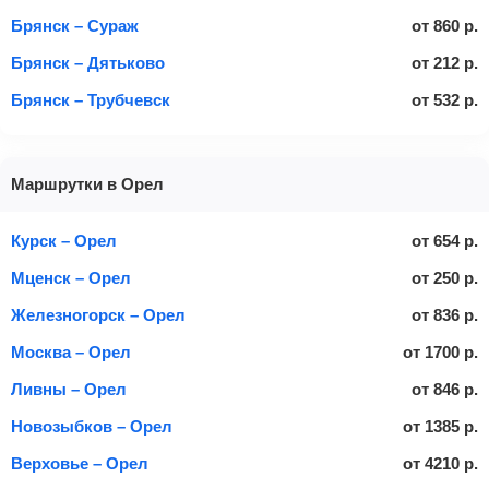
Брянск – Сураж
от
860
р.
Брянск – Дятьково
от
212
р.
Брянск – Трубчевск
от
532
р.
Маршрутки в Орел
Курск – Орел
от
654
р.
Мценск – Орел
от
250
р.
Железногорск – Орел
от
836
р.
Москва – Орел
от
1700
р.
Ливны – Орел
от
846
р.
Новозыбков – Орел
от
1385
р.
Верховье – Орел
от
4210
р.