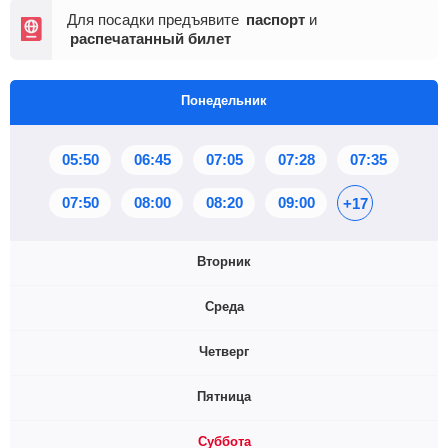
Для посадки предъявите
паспорт
и
распечатанный билет
Понедельник
05:50
06:45
07:05
07:28
07:35
07:50
08:00
08:20
09:00
+17
Вторник
Среда
06:45
07:05
07:28
07:35
07:50
Четверг
08:00
08:20
09:00
09:30
+14
06:45
07:05
07:28
07:50
08:00
Пятница
08:20
09:00
09:30
09:50
+12
05:50
06:45
07:05
07:28
07:35
Суббота