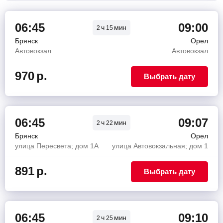
06:45
09:00
ч
мин
2
15
Брянск
Орел
Автовокзал
Автовокзал
970
р.
Выбрать дату
06:45
09:07
ч
мин
2
22
Брянск
Орел
улица Пересвета; дом 1А
улица Автовокзальная; дом 1
891
р.
Выбрать дату
06:45
09:10
ч
мин
2
25