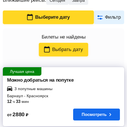
Ближайшие рейсы
:
Сегодня
Завтра
Выберите дату
Фильтр
Билеты
не найдены
Выбрать дату
Лучшая цена
Можно добраться на попутке
3 попутные машины
Барнаул
-
Красноярск
12
33
ч
мин
2880
Посмотреть
от
₽