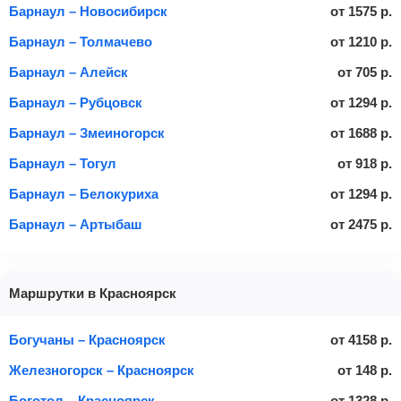
Барнаул – Новосибирск
от
1575
р.
Барнаул – Толмачево
от
1210
р.
Барнаул – Алейск
от
705
р.
Барнаул – Рубцовск
от
1294
р.
Барнаул – Змеиногорск
от
1688
р.
Барнаул – Тогул
от
918
р.
Барнаул – Белокуриха
от
1294
р.
Барнаул – Артыбаш
от
2475
р.
Маршрутки в Красноярск
Богучаны – Красноярск
от
4158
р.
Железногорск – Красноярск
от
148
р.
Боготол – Красноярск
от
1328
р.